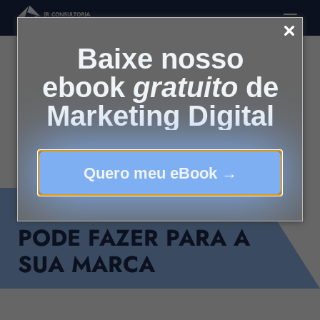
Baixe nosso
ebook
gratuito
de
Marketing Digital
Quero meu eBook →
O QUE O BRANDING
PODE FAZER PARA A
SUA MARCA